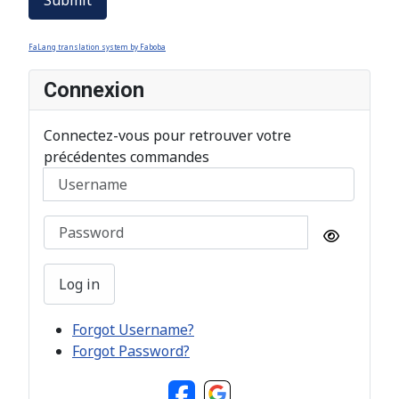
FaLang translation system by Faboba
Connexion
Connectez-vous pour retrouver votre
précédentes commandes
Username
Password
Show Pa
Log in
Forgot Username?
Forgot Password?