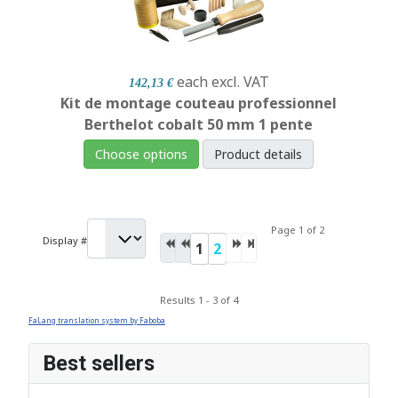
each
excl. VAT
142,13 €
Kit de montage couteau professionnel
Berthelot cobalt 50 mm 1 pente
Choose options
Product details
Page 1 of 2
Display #
1
2
Results 1 - 3 of 4
FaLang translation system by Faboba
Best sellers