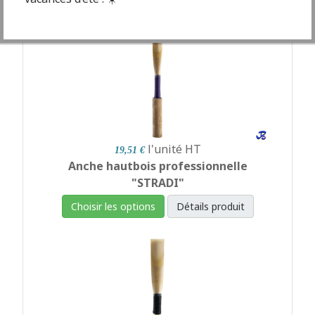
Meilleures ventes
l'unité
HT
19,51 €
Anche hautbois professionnelle
"STRADI"
Choisir les options
Détails produit