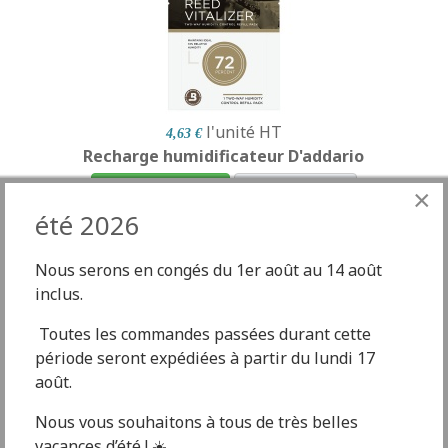
l'unité
HT
4,63 €
Recharge humidificateur D'addario
Ajouter au panier
Détails produit
×
été 2026
×
Summer 2026
Nous serons en congés du 1er août au 14 août
inclus.
We are on holidays from Friday, August 1st, to
Page 1 sur 2
Afficher #
1
2
August 14th.
Toutes les commandes passées durant cette
période seront expédiées à partir du lundi 17
During this period, orders placed from Friday,
Résultats 1 à 3 sur 4
août.
August 1st , 2026 will be shipped starting
FaLang translation system by Faboba
Monday, August 17 th, 2026.
Nous vous souhaitons à tous de très belles
vacances d’été ! ☀️