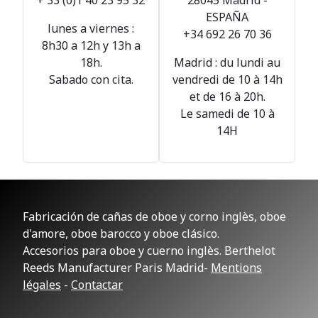
ESPAÑA
lunes a viernes :
+34 692 26 70 36
8h30 a 12h y 13h a
18h.
Madrid : du lundi au
Sabado con cita.
vendredi de 10 à 14h
et de 16 à 20h.
Le samedi de 10 à
14H
Fabricación de cañas de oboe y corno inglès, oboe
d'amore, oboe barocco y oboe clásico.
Accesorios para oboe y cuerno inglès. Berthelot
Reeds Manufacturer Paris Madrid-
Mentions
légales
-
Contactar